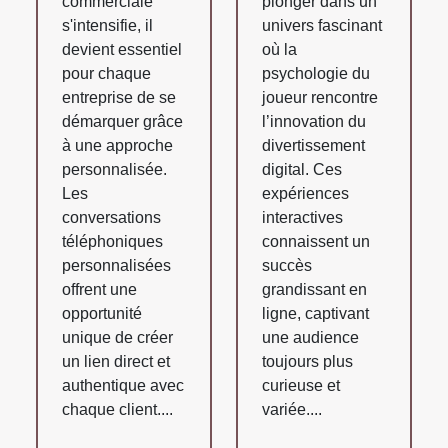
commerciale
plonger dans un
s'intensifie, il
univers fascinant
devient essentiel
où la
pour chaque
psychologie du
entreprise de se
joueur rencontre
démarquer grâce
l’innovation du
à une approche
divertissement
personnalisée.
digital. Ces
Les
expériences
conversations
interactives
téléphoniques
connaissent un
personnalisées
succès
offrent une
grandissant en
opportunité
ligne, captivant
unique de créer
une audience
un lien direct et
toujours plus
authentique avec
curieuse et
chaque client....
variée....