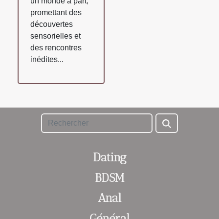
un monde à part,
promettant des
découvertes
sensorielles et
des rencontres
inédites...
Dating
BDSM
Anal
Général