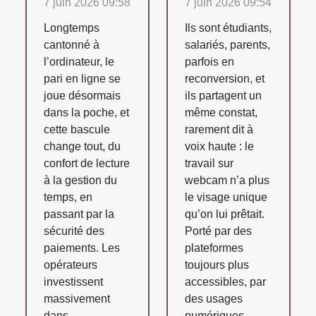
7 juin 2026 09:58
7 juin 2026 09:54
Longtemps
Ils sont étudiants,
cantonné à
salariés, parents,
l’ordinateur, le
parfois en
pari en ligne se
reconversion, et
joue désormais
ils partagent un
dans la poche, et
même constat,
cette bascule
rarement dit à
change tout, du
voix haute : le
confort de lecture
travail sur
à la gestion du
webcam n’a plus
temps, en
le visage unique
passant par la
qu’on lui prêtait.
sécurité des
Porté par des
paiements. Les
plateformes
opérateurs
toujours plus
investissent
accessibles, par
massivement
des usages
dans
numériques