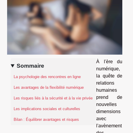
À l'ère du
Sommaire
numérique,
la quête de
La psychologie des rencontres en ligne
relations
Les avantages de la flexibilité numérique
humaines
prend de
Les risques liés à la sécurité et à la vie privée
nouvelles
Les implications sociales et culturelles
dimensions
avec
Bilan : Équilibrer avantages et risques
l'avènement
des