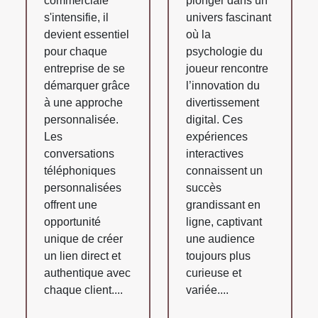
commerciale
plonger dans un
s'intensifie, il
univers fascinant
devient essentiel
où la
pour chaque
psychologie du
entreprise de se
joueur rencontre
démarquer grâce
l’innovation du
à une approche
divertissement
personnalisée.
digital. Ces
Les
expériences
conversations
interactives
téléphoniques
connaissent un
personnalisées
succès
offrent une
grandissant en
opportunité
ligne, captivant
unique de créer
une audience
un lien direct et
toujours plus
authentique avec
curieuse et
chaque client....
variée....