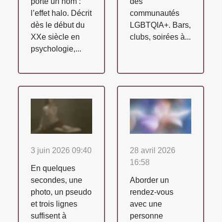
porte un nom :
des
l’effet halo. Décrit
communautés
dès le début du
LGBTQIA+. Bars,
XXe siècle en
clubs, soirées à...
psychologie,...
3 juin 2026 09:40
28 avril 2026
16:58
En quelques
secondes, une
Aborder un
photo, un pseudo
rendez-vous
et trois lignes
avec une
suffisent à
personne