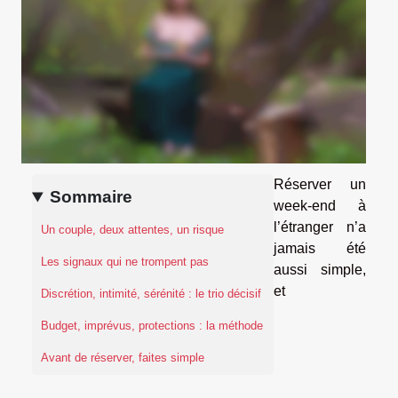
Réserver un
Sommaire
week-end à
l’étranger n’a
Un couple, deux attentes, un risque
jamais été
Les signaux qui ne trompent pas
aussi simple,
et
Discrétion, intimité, sérénité : le trio décisif
Budget, imprévus, protections : la méthode
Avant de réserver, faites simple