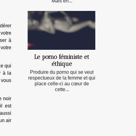
Mais en...
idérer
 votre
ser à
votre
Le porno féministe et
éthique
ce qui
Produire du porno qui se veut
 à la
respectueux de la femme et qui
c vous
place celle-ci au cœur de
cette...
e noir
l est
 aussi
un air