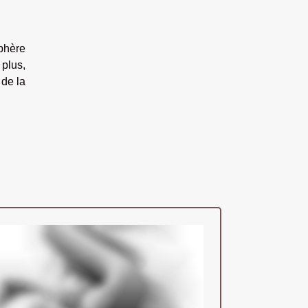
sphère
 plus,
 de la