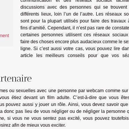
communication et des réseaux sociaux facilit
discussions avec des personnes qui se trouvent
différents lieux, loin l’un de l’autre. Les réseaux s
sont pour la plupart utilisés pour faire des travaux
fins d’amitié. Cependant, il n’est pas rare de constat
certaines personnes utilisent ces réseaux sociaux
ement
faire des choses encore plus audacieux comme le se
ligne. Si c’est aussi votre cas, vous pouvez lire da
article les meilleurs conseils pour que vos sé
artenaire
intimes ou sexuelles avec une personne par webcam comme su
vous étiez devant un film adulte. C’est-à-dire que vous ête
s pouvez aussi y jouer un rôle. Ainsi, vous devez savoir que
y a donc pas lieu de vous négliger ou de négliger la personne 
e, si vous ne vous sentez pas excité, vous pouvez toutefois 
sirez afin de mieux vous exciter.