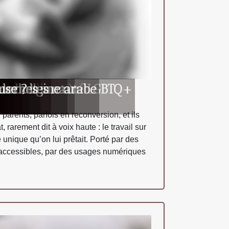
nnée
?
 ?
os revenus ?
s en direct
res
r la communauté LGBTQ+
s d'origine arabe
r adultes
odernes
use ?
, parents, parfois en reconversion, et ils
rarement dit à voix haute : le travail sur
unique qu’on lui prêtait. Porté par des
 accessibles, par des usages numériques